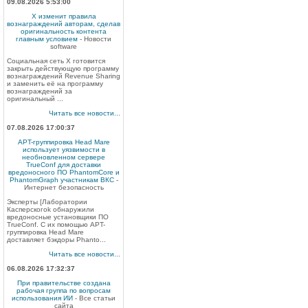
09.08.2026 5:53:00
X изменит правила
вознаграждений авторам, сделав
оригинальность контента
главным условием
- Новости
software
Социальная сеть X готовится
закрыть действующую программу
вознаграждений Revenue Sharing
и заменить её на программу
вознаграждений за
оригинальный ...
Читать все новости...
07.08.2026 17:00:37
APT-группировка Head Mare
использует уязвимости в
необновленном сервере
TrueConf для доставки
вредоносного ПО PhantomCore и
PhantomGraph участникам ВКС
-
Интернет безопасность
Эксперты [Лаборатории
Касперскогоk обнаружили
вредоносные установщики ПО
TrueConf. С их помощью APT-
группировка Head Mare
доставляет бэкдоры Phanto...
Читать все новости...
06.08.2026 17:32:37
При правительстве создана
рабочая группа по вопросам
использования ИИ
- Все статьи
сайта