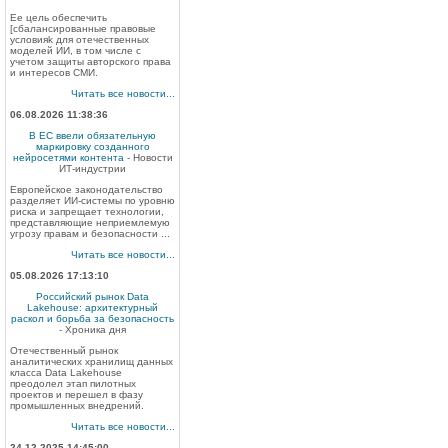
Ее цель обеспечить
[сбалансированные правовые
условияk для отечественных
моделей ИИ, в том числе с
учетом защиты авторского права
и интересов СМИ.
Читать все новости...
06.08.2026 11:38:36
В ЕС ввели обязательную
маркировку созданного
нейросетями контента
- Новости
ИТ-индустрии
Европейское законодательство
разделяет ИИ-системы по уровню
риска и запрещает технологии,
представляющие неприемлемую
угрозу правам и безопасности ...
Читать все новости...
05.08.2026 17:13:10
Российский рынок Data
Lakehouse: архитектурный
раскол и борьба за безопасность
- Хроника дня
Отечественный рынок
аналитических хранилищ данных
класса Data Lakehouse
преодолел этап пилотных
проектов и перешел в фазу
промышленных внедрений.
Читать все новости...
24.12.2025 14:45:00