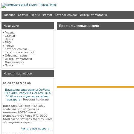
Главная
·
Статьи
·
Прайс
·
Форум
·
Каталог ссылок
·
Интернет-Магазин
Навигация
Профиль пользователя
·
Главная
·
Статьи
·
Прайс
·
FAQ
·
Форум
·
Каталог ссылок
·
Категории новостей
·
Обратная связь
·
Интернет-Магазин
·
Фотогалерея
·
Поиск
Новости партнёров
09.08.2026 5:57:00
Владелец видеокарты GeForce
RTX 4090 получил GeForce RTX
5090 после года гарантийных
мытарств
- Новости hardware
Владелец GeForce RTX 4090
сообщил, что получил от
компании ZOTAC новую
видеокарту GeForce RTX 5090
Solid после четырёх гарантийных
обращений в серв...
Читать все новости...