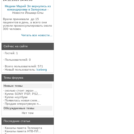
Медики Марий Эл вернулись из
командировки в Запорожье
-
Новости Йошкар-Олы
Врачи принимали до 15
пациентов в день, а всего они
успели проконсультировать около
300 человек.
Читать все новости...
Сейчас на сайте
·
Гостей: 1
·
Пользователей: 0
·
Всего пользователей: 571
·
Новый пользователь:
Iceberg
Темы форума
Новые темы
·
сколько стоит экран ...
·
Куплю SONY PSP, PS2,...
·
Куплю ноутбуки
·
Появилась новая схем...
·
Продам оператувную п...
Обсуждаемые темы
Нет тем
Последние статьи
·
Каналы пакета Телекарта
·
Каналы пакета НТВ-ПЛ...