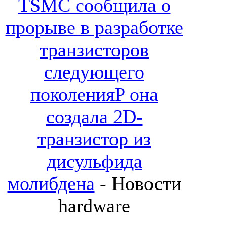
TSMC сообщила о
прорыве в разработке
транзисторов
следующего
поколенияP она
создала 2D-
транзистор из
дисульфида
молибдена
- Новости
hardware