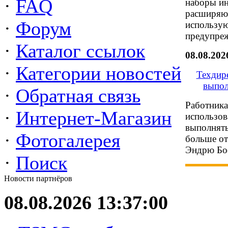
·
FAQ
наборы ин
расширяю
·
Форум
использую
предупреж
·
Каталог ссылок
08.08.202
·
Категории новостей
Техдир
выпол
·
Обратная связь
Работника
·
Интернет-Магазин
использов
выполнять
·
Фотогалерея
больше от
Эндрю Бос
·
Поиск
Новости партнёров
08.08.2026 13:37:00