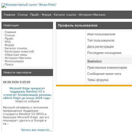
Главная
·
Статьи
·
Прайс
·
Форум
·
Каталог ссылок
·
Интернет-Магазин
Навигация
Профиль пользователя
·
Главная
Имя пользователя
·
Статьи
·
Прайс
Тип пользователя
·
FAQ
·
Форум
Дата регистрации
·
Каталог ссылок
·
Категории новостей
Последнее посещение
·
Обратная связь
·
Интернет-Магазин
·
Фотогалерея
Statistics
·
Поиск
Присланные комментарии
Новости партнёров
Сообщения мини-чата
Темы форума
08.08.2026 5:25:00
Microsoft Edge прекратит
поддержку Manifest V2 и
отключит блокировщика рекламы
uBlock Origin до конца 2026 года
-
Новости software
Microsoft объявила о поэтапном
прекращении поддержки
стандарта Manifest V2 (MV2) в
браузере Microsoft Edge, как это
планирует сделать и Google в
св...
Читать все новости...