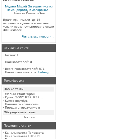
Медики Марий Эл вернулись из
командировки в Запорожье
-
Новости Йошкар-Олы
Врачи принимали до 15
пациентов в день, а всего они
успели проконсультировать около
300 человек.
Читать все новости...
Сейчас на сайте
·
Гостей: 1
·
Пользователей: 0
·
Всего пользователей: 571
·
Новый пользователь:
Iceberg
Темы форума
Новые темы
·
сколько стоит экран ...
·
Куплю SONY PSP, PS2,...
·
Куплю ноутбуки
·
Появилась новая схем...
·
Продам оператувную п...
Обсуждаемые темы
Нет тем
Последние статьи
·
Каналы пакета Телекарта
·
Каналы пакета НТВ-ПЛ...