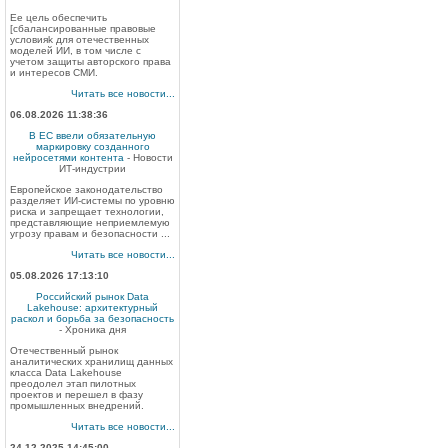
Ее цель обеспечить
[сбалансированные правовые
условияk для отечественных
моделей ИИ, в том числе с
учетом защиты авторского права
и интересов СМИ.
Читать все новости...
06.08.2026 11:38:36
В ЕС ввели обязательную
маркировку созданного
нейросетями контента
- Новости
ИТ-индустрии
Европейское законодательство
разделяет ИИ-системы по уровню
риска и запрещает технологии,
представляющие неприемлемую
угрозу правам и безопасности ...
Читать все новости...
05.08.2026 17:13:10
Российский рынок Data
Lakehouse: архитектурный
раскол и борьба за безопасность
- Хроника дня
Отечественный рынок
аналитических хранилищ данных
класса Data Lakehouse
преодолел этап пилотных
проектов и перешел в фазу
промышленных внедрений.
Читать все новости...
24.12.2025 14:45:00