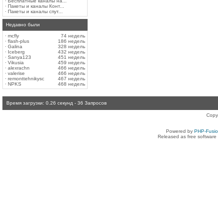
·
Бесплатные каналы на...
·
Пакеты и каналы Конт...
·
Пакеты и каналы спут...
Недавно были
·
mcfly
74 недель
·
flash-plus
186 недель
·
Galina
328 недель
·
Iceberg
432 недель
·
Sanya123
451 недель
·
Vikusia
459 недель
·
alexrachn
466 недель
·
valerise
466 недель
·
remonttehnikysc
467 недель
·
NPKS
468 недель
Время загрузки: 0.26 секунд - 36 Запросов
Copy
Powered by
PHP-Fusi
Released as free software