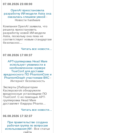
07.08.2026 23:08:00
OpenAI приостановила
разработку ИИ-модели Astra она
оказалась слишком умной
-
Новости hardware
Компания OpenAI заявила, что
решила приостановить
разработку новой ИИ-модели
Astra, поскольку она пока не
соответствует новым стандартам
безопаснос...
Читать все новости...
07.08.2026 17:00:37
APT-группировка Head Mare
использует уязвимости в
необновленном сервере
TrueConf для доставки
вредоносного ПО PhantomCore и
PhantomGraph участникам ВКС
-
Интернет безопасность
Эксперты [Лаборатории
Касперскогоk обнаружили
вредоносные установщики ПО
TrueConf. С их помощью APT-
группировка Head Mare
доставляет бэкдоры Phanto...
Читать все новости...
06.08.2026 17:32:37
При правительстве создана
рабочая группа по вопросам
использования ИИ
- Все статьи
сайта