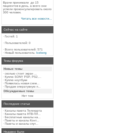
Врачи принимали до 15
пациентов в день, а всего они
успели проконсультировать около
300 человек.
Читать все новости...
Сейчас на сайте
·
Гостей: 1
·
Пользователей: 0
·
Всего пользователей: 571
·
Новый пользователь:
Iceberg
Темы форума
Новые темы
·
сколько стоит экран ...
·
Куплю SONY PSP, PS2,...
·
Куплю ноутбуки
·
Появилась новая схем...
·
Продам оператувную п...
Обсуждаемые темы
Нет тем
Последние статьи
·
Каналы пакета Телекарта
·
Каналы пакета НТВ-ПЛ...
·
Бесплатные каналы на...
·
Пакеты и каналы Конт...
·
Пакеты и каналы спут...
Недавно были