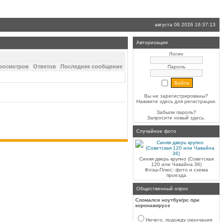
августа 06 2026 16:37:13
Авторизация
Логин
росмотров
Ответов
Последнее сообщение
Пароль
Вы не зарегистрированы?
Нажмите здесь
для регистрации.
Забыли пароль?
Запросите новый
здесь
.
Случайное фото
Синяя дверь крупно (Советская
120 или Чавайна 36)
Флэш-Плюс: фото и схема
проезда
Общественный опрос
Сломался ноутбук/pc при
коронавирусе
Ничего, подожду окончания