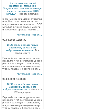
Hisense открыла новый
фирменный магазин в
Подмосковье: там можно вживую
увидеть телевизоры с RGB
MiniLED
- Новости hardware
В ТЦ [Можайский дворk открылся
новый магазин Hisense. В нём
представлены телевизоры с RGB
MiniLED, а также другие модели
и проекторы бренда. Посети...
Читать все новости...
06.08.2026 11:38:36
В ЕС ввели обязательную
маркировку созданного
нейросетями контента
- Все
статьи сайта
Европейское законодательство
разделяет ИИ-системы по уровню
риска и запрещает технологии,
представляющие неприемлемую
угрозу правам и безопасности ...
Читать все новости...
06.08.2026 11:38:36
В ЕС ввели обязательную
маркировку созданного
нейросетями контента
- Новости
ИТ-индустрии
Европейское законодательство
разделяет ИИ-системы по уровню
риска и запрещает технологии,
представляющие неприемлемую
угрозу правам и безопасности ...