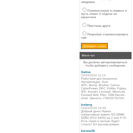
эпидемии
Отремонтирую в сервисе и
пусть лежит 2 недели на
карантине
Приглашу друга
Попробую отремонтировать
сам
Мини-чат
Вы должны авторизироваться,
чтобы добавить сообщение.
Galina
23/04/2020 11:14
Работаем дистанционно.
Авторизации: Acer,
APC, BenQ, Brother, Canon,
CyberPower, DKC, Edifier, Fujitsu,
IEK, Krauler, Lexmark, MicroLab,
Packard Bell, Pilot, TDM Electric,
Uniel. Звоните +79026720704,
Iceberg
24/04/2018 14:49
Добрый день! Нужна
оперативная память SO DIMM
DDR2 (PC2 6400) на 2 или 4 Гб.
Есть такая и сколько будет
стоить? БУ рассматриваю
korona38