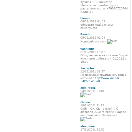
Куплю GPS навигатор.
Желательно чтобы грузил
растровые карты. +79026720704
(Галина).
Bansilo
06/02/2012 01:53
обновите прайс-листы,
пожалуйста
Bansilo
05/02/2012 02:04
Хороший магазин
flash-plus
31/12/2011 15:07
Поздравляю всех с Новым Годом!
Начинаем работать 4.01.2012 с
10.00
flash-plus
12/12/2011 01:37
По просьбам трудящихся, видео
митинга :
http://www.youtub.
..dGVSvZrua8
alex_freez
23/11/2011 21:01
Galina
18/11/2011 11:13
Сайт - ОК, СЦ - отстой!!! С
февраля 2010-го прайс и адрес
не обновляли. Займитесь
alex_freez
17/11/2011 15:00