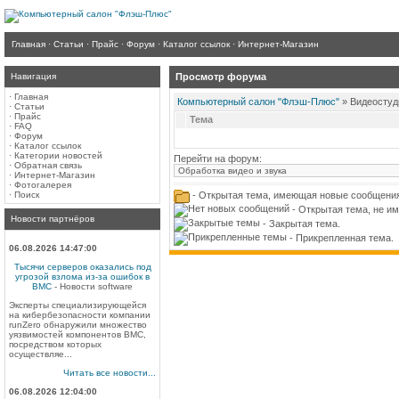
Главная
·
Статьи
·
Прайс
·
Форум
·
Каталог ссылок
·
Интернет-Магазин
Навигация
Просмотр форума
·
Главная
Компьютерный салон "Флэш-Плюс"
» Видеостуд
·
Статьи
·
Прайс
Тема
·
FAQ
·
Форум
·
Каталог ссылок
·
Категории новостей
Перейти на форум:
·
Обратная связь
·
Интернет-Магазин
·
Фотогалерея
·
Поиск
- Открытая тема, имеющая новые сообщения
- Открытая тема, не и
Новости партнёров
- Закрытая тема.
- Прикрепленная тема.
06.08.2026 14:47:00
Тысячи серверов оказались под
угрозой взлома из-за ошибок в
BMC
- Новости software
Эксперты специализирующейся
на кибербезопасности компании
runZero обнаружили множество
уязвимостей компонентов BMC,
посредством которых
осуществляе...
Читать все новости...
06.08.2026 12:04:00