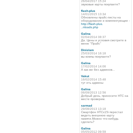
26/04/2017 15:24
звуковые карты покупаете?
flash-plus
14/01/2015 13:34
Обновлены прайс-листы на
оборудование и комплектующие -
http://flash-plus.
..nloads.php
Galina
02/04/2014 08:37
Да. Цены и условия смотрите в
меню "Прайс"
Dinislam
25/03/2014 16:18
вы компы покупаете?
Galina
17/02/2014 14:06
А как же без админов...
Vakut
16/02/2014 15:48
тут еть админы
Galina
06/09/2013 12:56
Добрый день, приносите HTC на
месте проверим.
sarmad
29/08/2013 13:18
Смартфон HTCx15i перестал
видеть внешнюю карту
памяти.Можно что-нибудь
сделать?
Galina
05/05/2012 09:59