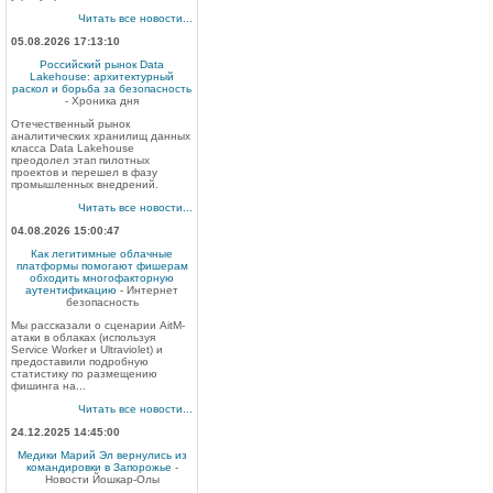
Читать все новости...
05.08.2026 17:13:10
Российский рынок Data
Lakehouse: архитектурный
раскол и борьба за безопасность
- Хроника дня
Отечественный рынок
аналитических хранилищ данных
класса Data Lakehouse
преодолел этап пилотных
проектов и перешел в фазу
промышленных внедрений.
Читать все новости...
04.08.2026 15:00:47
Как легитимные облачные
платформы помогают фишерам
обходить многофакторную
аутентификацию
- Интернет
безопасность
Мы рассказали о сценарии AitM-
атаки в облаках (используя
Service Worker и Ultraviolet) и
предоставили подробную
статистику по размещению
фишинга на...
Читать все новости...
24.12.2025 14:45:00
Медики Марий Эл вернулись из
командировки в Запорожье
-
Новости Йошкар-Олы