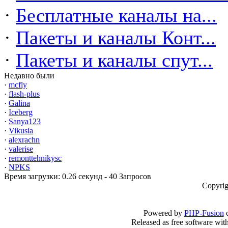
·
Бесплатные каналы на...
·
Пакеты и каналы Конт...
·
Пакеты и каналы спут...
Недавно были
·
mcfly
·
flash-plus
·
Galina
·
Iceberg
·
Sanya123
·
Vikusia
·
alexrachn
·
valerise
·
remonttehnikysc
·
NPKS
Время загрузки: 0.26 секунд - 40 Запросов
Copyrig
Powered by
PHP-Fusion
c
Released as free software wit