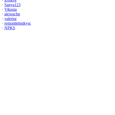
·
Iceberg
·
Sanya123
·
Vikusia
·
alexrachn
·
valerise
·
remonttehnikysc
·
NPKS