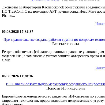
Эксперты [Лаборатории Касперскогоk обнаружили вредоносн
ПО TrueConf. С их помощью APT-группировка Head Mare дост
Phanto...
Читат
06.08.2026 17:32:37
При правительстве создана рабочая группа по вопросам испо
Все статьи сайта
Ее цель обеспечить [сбалансированные правовые условияk для
моделей ИИ, в том числе с учетом защиты авторского права и 
СМИ.
Читат
06.08.2026 11:38:36
В ЕС ввели обязательную маркировку созданного нейросетя
Новости ИТ-индустрии
Европейское законодательство разделяет ИИ-системы по уровн
запрещает технологии, представляющие неприемлемую угрозу 
безопасности ...