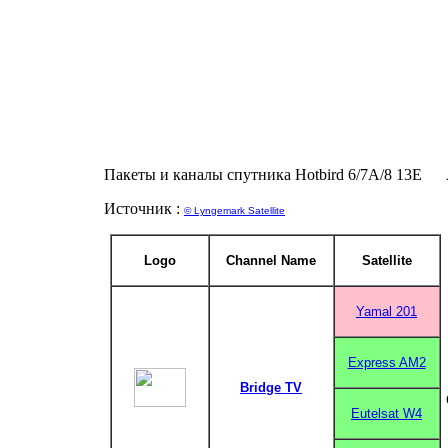
Пакеты и каналы спутника Hotbird 6/7A/8 13E
Источник :
© Lyngemark Satellite
Logo
Channel Name
Satellite
Yamal 201
Express AM2
Bridge TV
Eutelsat W4