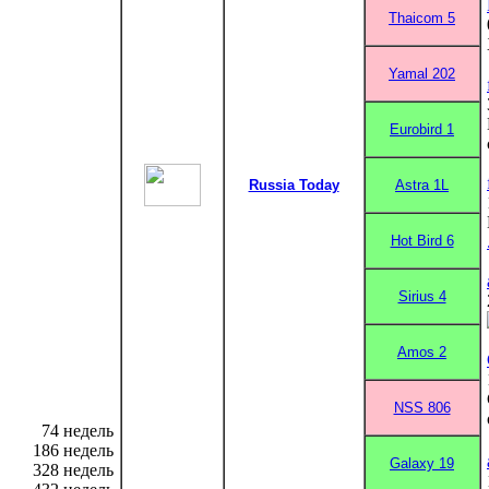
Thaicom 5
Yamal 202
Eurobird 1
Russia Today
Astra 1L
Hot Bird 6
Sirius 4
Amos 2
NSS 806
74 недель
186 недель
Galaxy 19
328 недель