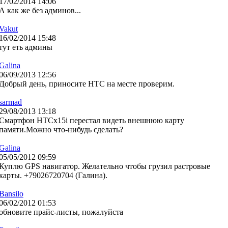
17/02/2014 14:06
А как же без админов...
Vakut
16/02/2014 15:48
тут еть админы
Galina
06/09/2013 12:56
Добрый день, приносите HTC на месте проверим.
sarmad
29/08/2013 13:18
Смартфон HTCx15i перестал видеть внешнюю карту
памяти.Можно что-нибудь сделать?
Galina
05/05/2012 09:59
Куплю GPS навигатор. Желательно чтобы грузил растровые
карты. +79026720704 (Галина).
Bansilo
06/02/2012 01:53
обновите прайс-листы, пожалуйста