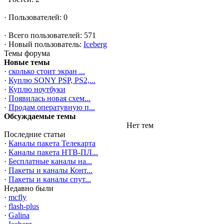
·
Пользователей: 0
·
Всего пользователей: 571
·
Новый пользователь:
Iceberg
Темы форума
Новые темы
·
сколько стоит экран ...
·
Куплю SONY PSP, PS2,...
·
Куплю ноутбуки
·
Появилась новая схем...
·
Продам оператувную п...
Обсуждаемые темы
Нет тем
Последние статьи
·
Каналы пакета Телекарта
·
Каналы пакета НТВ-ПЛ...
·
Бесплатные каналы на...
·
Пакеты и каналы Конт...
·
Пакеты и каналы спут...
Недавно были
·
mcfly
·
flash-plus
·
Galina