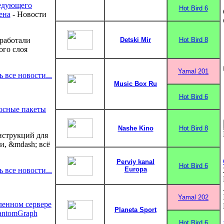
ледующего
Hot Bird 6
ена
- Новости
работали
Detski Mir
Hot Bird 8
ого слоя
Yamal 201
ь все новости...
Music Box Ru
Hot Bird 6
осные пакеты
Nashe Kino
Hot Bird 8
нструкций для
, &mdash; всё
Perviy kanal
Hot Bird 6
Europa
ь все новости...
Yamal 202
ленном сервере
Planeta Sport
antomGraph
Hot Bird 6