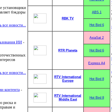
ые установщики
авляет бэкдоры
ABS 1
RBK TV
ь все новости...
Hot Bird 6
AsiaSat 2
льзования ИИ
-
RTR Planeta
Hot Bird 6
 отечественных
интересов
Express A4
ь все новости...
RTV International
Hot Bird 8
Europe
ми контента
-
RTV International
Hot Bird 8
Middle East
ю риска и
правам и