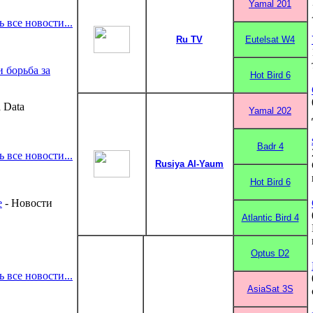
Yamal 201
ь все новости...
Ru TV
Eutelsat W4
 борьба за
Hot Bird 6
 Data
Yamal 202
Badr 4
ь все новости...
Rusiya Al-Yaum
Hot Bird 6
е
- Новости
Atlantic Bird 4
Optus D2
ь все новости...
AsiaSat 3S