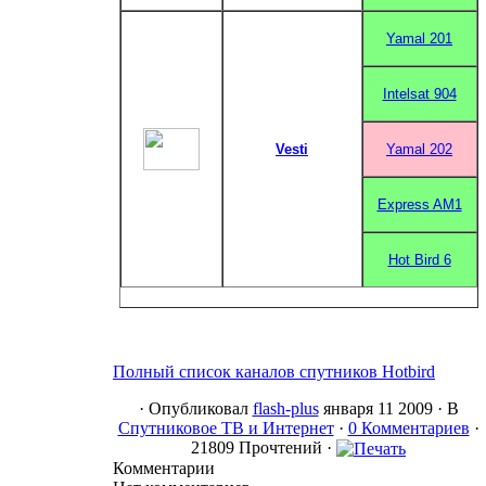
Yamal 201
Intelsat 904
Vesti
Yamal 202
Express AM1
Hot Bird 6
Полный список каналов спутников Hotbird
·
Опубликовал
flash-plus
января 11 2009 ·
В
Спутниковое ТВ и Интернет
·
0 Комментариев
·
21809 Прочтений ·
Комментарии