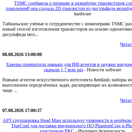
TSMC сообщила о прорыве в разработке транзисторов с
поколенияP она создала 2D-транзистор из дисульфида молибд
hardware
Тайваньские учёные в сотрудничестве с инженерами TSMC раз
новый способ изготовления транзисторов на основе одноатомн
дисульфида мол...
Читат
08.08.2026 13:08:00
Хакеры превратили навыки для ИИ-агентов в оружие вредон
скачали 1,7 млн раз
- Новости software
Навыки агентов искусственного интеллекта &mdash; наборы и
выполнения определённых задач, расширяющие их возможности
чаще ...
Читат
07.08.2026 17:00:37
APT-группировка Head Mare использует уязвимости в необнов
TrueConf для доставки вредоносного ПО PhantomCore и Ph
участникам ВКС
- Интернет безопасность