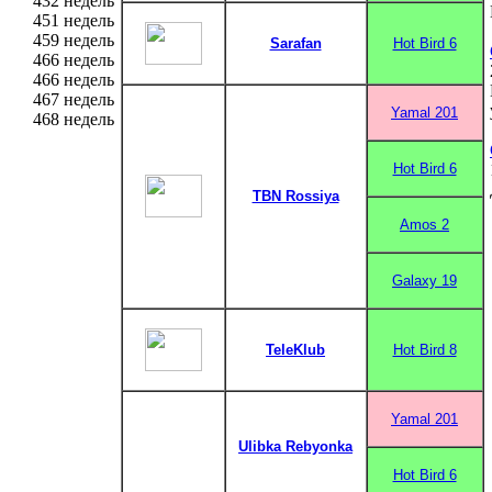
432 недель
451 недель
459 недель
Sarafan
Hot Bird 6
466 недель
466 недель
467 недель
Yamal 201
468 недель
Hot Bird 6
TBN Rossiya
Amos 2
Galaxy 19
TeleKlub
Hot Bird 8
Yamal 201
Ulibka Rebyonka
Hot Bird 6