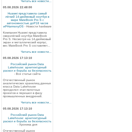
Читать все новости...
05.08.2026 22:48:00
Huawei представила самый
лёгкий 14-дюймовый ноутбук в
мире MateBook Pro S с
автономностью доP18 часов
иPHarmonyOS
- Новости hardware
Компания Huawei представила
сверхлёгкий ноутбук MateBook
Pro S. Несмотря на 14-дюймовый
экран и металлический корпус,
вес MateBook Pro S составляет...
Читать все новости...
05.08.2026 17:13:10
Российский рынок Data
Lakehouse: архитектурный
раскол и борьба за безопасность
- Все статьи сайта
Отечественный рынок
аналитических хранилищ данных
класса Data Lakehouse
преодолел этап пилотных
проектов и перешел в фазу
промышленных внедрений.
Читать все новости...
05.08.2026 17:13:10
Российский рынок Data
Lakehouse: архитектурный
раскол и борьба за безопасность
- Хроника дня
Отечественный рынок