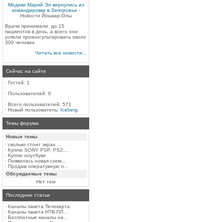
Медики Марий Эл вернулись из
командировки в Запорожье
-
Новости Йошкар-Олы
Врачи принимали до 15
пациентов в день, а всего они
успели проконсультировать около
300 человек.
Читать все новости...
Сейчас на сайте
·
Гостей: 1
·
Пользователей: 0
·
Всего пользователей: 571
·
Новый пользователь:
Iceberg
Темы форума
Новые темы
·
сколько стоит экран ...
·
Куплю SONY PSP, PS2,...
·
Куплю ноутбуки
·
Появилась новая схем...
·
Продам оператувную п...
Обсуждаемые темы
Нет тем
Последние статьи
·
Каналы пакета Телекарта
·
Каналы пакета НТВ-ПЛ...
·
Бесплатные каналы на...