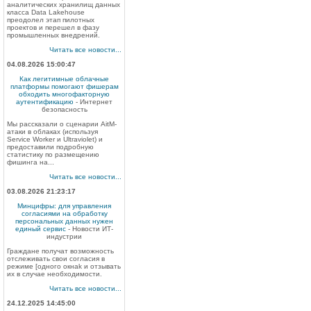
аналитических хранилищ данных
класса Data Lakehouse
преодолел этап пилотных
проектов и перешел в фазу
промышленных внедрений.
Читать все новости...
04.08.2026 15:00:47
Как легитимные облачные
платформы помогают фишерам
обходить многофакторную
аутентификацию
- Интернет
безопасность
Мы рассказали о сценарии AitM-
атаки в облаках (используя
Service Worker и Ultraviolet) и
предоставили подробную
статистику по размещению
фишинга на...
Читать все новости...
03.08.2026 21:23:17
Минцифры: для управления
согласиями на обработку
персональных данных нужен
единый сервис
- Новости ИТ-
индустрии
Граждане получат возможность
отслеживать свои согласия в
режиме [одного окнаk и отзывать
их в случае необходимости.
Читать все новости...
24.12.2025 14:45:00