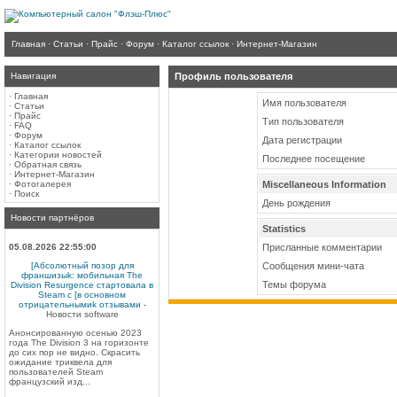
Главная
·
Статьи
·
Прайс
·
Форум
·
Каталог ссылок
·
Интернет-Магазин
Навигация
Профиль пользователя
·
Главная
Имя пользователя
·
Статьи
·
Прайс
Тип пользователя
·
FAQ
·
Форум
Дата регистрации
·
Каталог ссылок
·
Категории новостей
Последнее посещение
·
Обратная связь
·
Интернет-Магазин
·
Фотогалерея
Miscellaneous Information
·
Поиск
День рождения
Новости партнёров
Statistics
05.08.2026 22:55:00
Присланные комментарии
[Абсолютный позор для
Сообщения мини-чата
франшизыk: мобильная The
Темы форума
Division Resurgence стартовала в
Steam с [в основном
отрицательнымиk отзывами
-
Новости software
Анонсированную осенью 2023
года The Division 3 на горизонте
до сих пор не видно. Скрасить
ожидание триквела для
пользователей Steam
французский изд...