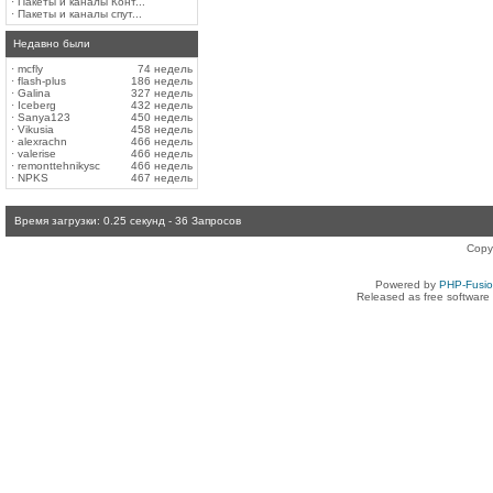
·
Пакеты и каналы Конт...
·
Пакеты и каналы спут...
Недавно были
·
mcfly
74 недель
·
flash-plus
186 недель
·
Galina
327 недель
·
Iceberg
432 недель
·
Sanya123
450 недель
·
Vikusia
458 недель
·
alexrachn
466 недель
·
valerise
466 недель
·
remonttehnikysc
466 недель
·
NPKS
467 недель
Время загрузки: 0.25 секунд - 36 Запросов
Copy
Powered by
PHP-Fusi
Released as free software