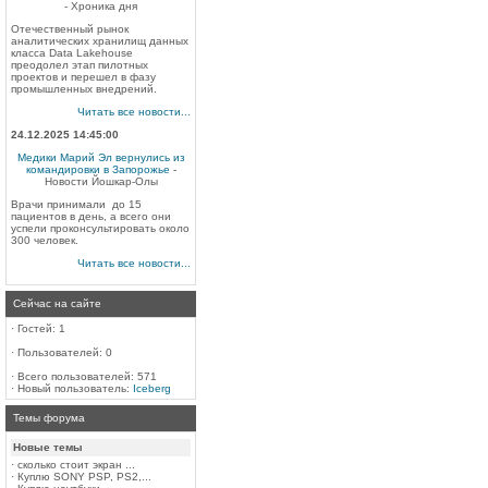
- Хроника дня
Отечественный рынок
аналитических хранилищ данных
класса Data Lakehouse
преодолел этап пилотных
проектов и перешел в фазу
промышленных внедрений.
Читать все новости...
24.12.2025 14:45:00
Медики Марий Эл вернулись из
командировки в Запорожье
-
Новости Йошкар-Олы
Врачи принимали до 15
пациентов в день, а всего они
успели проконсультировать около
300 человек.
Читать все новости...
Сейчас на сайте
·
Гостей: 1
·
Пользователей: 0
·
Всего пользователей: 571
·
Новый пользователь:
Iceberg
Темы форума
Новые темы
·
сколько стоит экран ...
·
Куплю SONY PSP, PS2,...