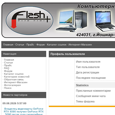
Главная
·
Статьи
·
Прайс
·
Форум
·
Каталог ссылок
·
Интернет-Магазин
Навигация
Профиль пользователя
·
Главная
Имя пользователя
·
Статьи
·
Прайс
Тип пользователя
·
FAQ
·
Форум
Дата регистрации
·
Каталог ссылок
·
Категории новостей
Последнее посещение
·
Обратная связь
·
Интернет-Магазин
·
Фотогалерея
Statistics
·
Поиск
Присланные комментарии
Новости партнёров
Сообщения мини-чата
Темы форума
09.08.2026 5:57:00
Владелец видеокарты GeForce
RTX 4090 получил GeForce RTX
5090 после года гарантийных