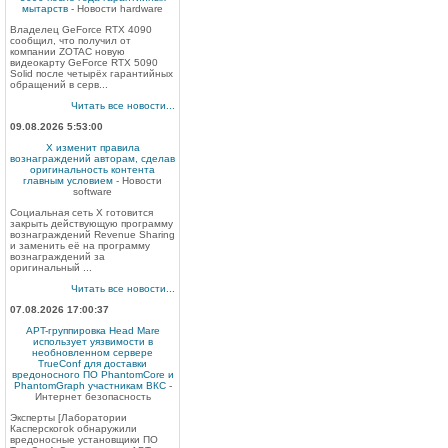
мытарств
- Новости hardware
Владелец GeForce RTX 4090
сообщил, что получил от
компании ZOTAC новую
видеокарту GeForce RTX 5090
Solid после четырёх гарантийных
обращений в серв...
Читать все новости...
09.08.2026 5:53:00
X изменит правила
вознаграждений авторам, сделав
оригинальность контента
главным условием
- Новости
software
Социальная сеть X готовится
закрыть действующую программу
вознаграждений Revenue Sharing
и заменить её на программу
вознаграждений за
оригинальный ...
Читать все новости...
07.08.2026 17:00:37
APT-группировка Head Mare
использует уязвимости в
необновленном сервере
TrueConf для доставки
вредоносного ПО PhantomCore и
PhantomGraph участникам ВКС
-
Интернет безопасность
Эксперты [Лаборатории
Касперскогоk обнаружили
вредоносные установщики ПО