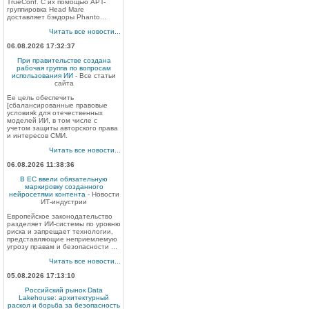
TrueConf. С их помощью APT-
группировка Head Mare
доставляет бэкдоры Phanto...
Читать все новости...
06.08.2026 17:32:37
При правительстве создана
рабочая группа по вопросам
использования ИИ
- Все статьи
сайта
Ее цель обеспечить
[сбалансированные правовые
условияk для отечественных
моделей ИИ, в том числе с
учетом защиты авторского права
и интересов СМИ.
Читать все новости...
06.08.2026 11:38:36
В ЕС ввели обязательную
маркировку созданного
нейросетями контента
- Новости
ИТ-индустрии
Европейское законодательство
разделяет ИИ-системы по уровню
риска и запрещает технологии,
представляющие неприемлемую
угрозу правам и безопасности ...
Читать все новости...
05.08.2026 17:13:10
Российский рынок Data
Lakehouse: архитектурный
раскол и борьба за безопасность