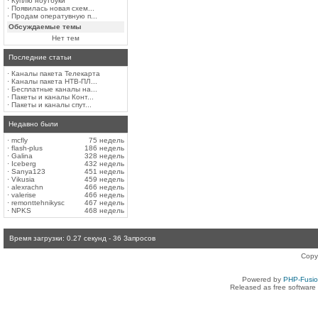
·
Куплю ноутбуки
·
Появилась новая схем...
·
Продам оператувную п...
Обсуждаемые темы
Нет тем
Последние статьи
·
Каналы пакета Телекарта
·
Каналы пакета НТВ-ПЛ...
·
Бесплатные каналы на...
·
Пакеты и каналы Конт...
·
Пакеты и каналы спут...
Недавно были
·
mcfly
75 недель
·
flash-plus
186 недель
·
Galina
328 недель
·
Iceberg
432 недель
·
Sanya123
451 недель
·
Vikusia
459 недель
·
alexrachn
466 недель
·
valerise
466 недель
·
remonttehnikysc
467 недель
·
NPKS
468 недель
Время загрузки: 0.27 секунд - 36 Запросов
Copy
Powered by
PHP-Fusi
Released as free software