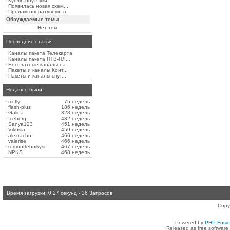
·
Куплю ноутбуки
·
Появилась новая схем...
·
Продам оператувную п...
Обсуждаемые темы
Нет тем
Последние статьи
·
Каналы пакета Телекарта
·
Каналы пакета НТВ-ПЛ...
·
Бесплатные каналы на...
·
Пакеты и каналы Конт...
·
Пакеты и каналы спут...
Недавно были
·
mcfly
75 недель
·
flash-plus
186 недель
·
Galina
328 недель
·
Iceberg
432 недель
·
Sanya123
451 недель
·
Vikusia
459 недель
·
alexrachn
466 недель
·
valerise
466 недель
·
remonttehnikysc
467 недель
·
NPKS
468 недель
Время загрузки: 0.27 секунд - 36 Запросов
Copy
Powered by
PHP-Fusi
Released as free software