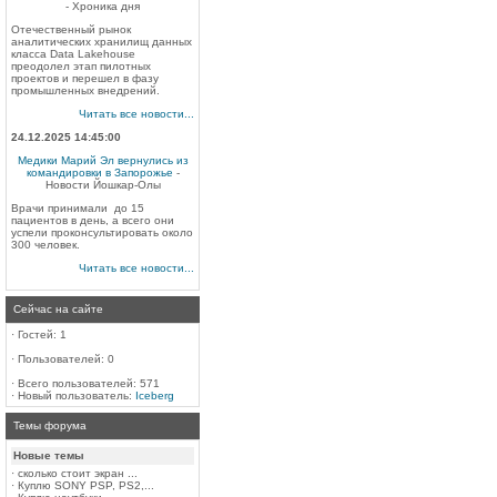
- Хроника дня
Отечественный рынок
аналитических хранилищ данных
класса Data Lakehouse
преодолел этап пилотных
проектов и перешел в фазу
промышленных внедрений.
Читать все новости...
24.12.2025 14:45:00
Медики Марий Эл вернулись из
командировки в Запорожье
-
Новости Йошкар-Олы
Врачи принимали до 15
пациентов в день, а всего они
успели проконсультировать около
300 человек.
Читать все новости...
Сейчас на сайте
·
Гостей: 1
·
Пользователей: 0
·
Всего пользователей: 571
·
Новый пользователь:
Iceberg
Темы форума
Новые темы
·
сколько стоит экран ...
·
Куплю SONY PSP, PS2,...