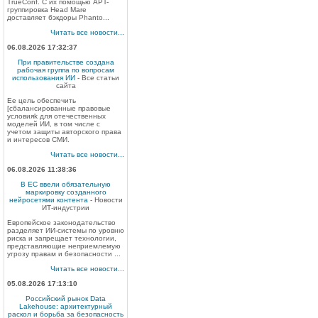
TrueConf. С их помощью APT-
группировка Head Mare
доставляет бэкдоры Phanto...
Читать все новости...
06.08.2026 17:32:37
При правительстве создана
рабочая группа по вопросам
использования ИИ
- Все статьи
сайта
Ее цель обеспечить
[сбалансированные правовые
условияk для отечественных
моделей ИИ, в том числе с
учетом защиты авторского права
и интересов СМИ.
Читать все новости...
06.08.2026 11:38:36
В ЕС ввели обязательную
маркировку созданного
нейросетями контента
- Новости
ИТ-индустрии
Европейское законодательство
разделяет ИИ-системы по уровню
риска и запрещает технологии,
представляющие неприемлемую
угрозу правам и безопасности ...
Читать все новости...
05.08.2026 17:13:10
Российский рынок Data
Lakehouse: архитектурный
раскол и борьба за безопасность