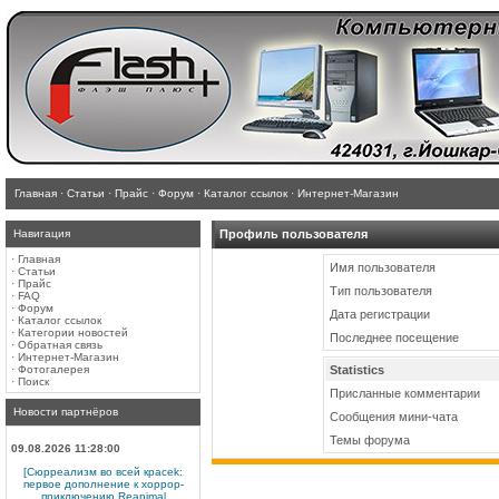
Главная
·
Статьи
·
Прайс
·
Форум
·
Каталог ссылок
·
Интернет-Магазин
Навигация
Профиль пользователя
·
Главная
Имя пользователя
·
Статьи
·
Прайс
Тип пользователя
·
FAQ
·
Форум
Дата регистрации
·
Каталог ссылок
·
Категории новостей
Последнее посещение
·
Обратная связь
·
Интернет-Магазин
·
Фотогалерея
Statistics
·
Поиск
Присланные комментарии
Новости партнёров
Сообщения мини-чата
Темы форума
09.08.2026 11:28:00
[Сюрреализм во всей красеk:
первое дополнение к хоррор-
приключению Reanimal