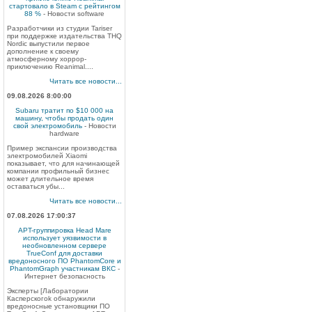
стартовало в Steam с рейтингом
88 %
- Новости software
Разработчики из студии Tariser
при поддержке издательства THQ
Nordic выпустили первое
дополнение к своему
атмосферному хоррор-
приключению Reanimal....
Читать все новости...
09.08.2026 8:00:00
Subaru тратит по $10 000 на
машину, чтобы продать один
свой электромобиль
- Новости
hardware
Пример экспансии производства
электромобилей Xiaomi
показывает, что для начинающей
компании профильный бизнес
может длительное время
оставаться убы...
Читать все новости...
07.08.2026 17:00:37
APT-группировка Head Mare
использует уязвимости в
необновленном сервере
TrueConf для доставки
вредоносного ПО PhantomCore и
PhantomGraph участникам ВКС
-
Интернет безопасность
Эксперты [Лаборатории
Касперскогоk обнаружили
вредоносные установщики ПО